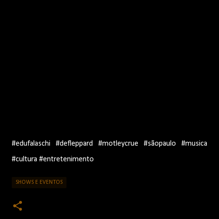
#edufalaschi #defleppard #motleycrue #sãopaulo #musica
#cultura #entretenimento
SHOWS E EVENTOS