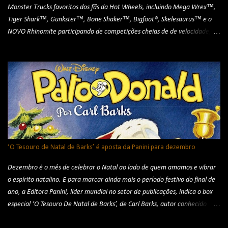
Monster Trucks favoritos dos fãs da Hot Wheels, incluindo Mega Wrex™,
Tiger Shark™, Gunkster™, Bone Shaker™, Bigfoot®, Skelesaurus™ e o
NOVO Rhinomite participando de competições cheias de de velocidade,
manobras radicais e muita adrenalina para o público. O espetáculo
também tem a participação de um robô transformável e as manobras
aéreas da equipe de motocross freestyle Hot Wheels Monster Trucks Live.
Créditos: divulgação As apresentações começam em Porto Alegre, no dia 8
de agosto, no Jockey Club. Em seguida, o espetáculo segue para Curitiba,
com sessão em 15 de agosto, na Pedreira Paulo Leminski. A turnê continua
em São Paulo, no dia 22 de agosto, na Mercado Livre Arena Pacaembu, e
termina em Brasília, em 29 de agosto, na Arena BRB Estádio Mané
Garrincha. A turnê brasileira é uma realização de LIKE Entretenimento e
‘O Tesouro de Natal de Barks’ é aposta da Panini para dezembro
ingressos estão disponíveis em pré-venda para participantes do grupo VIP
(acesso pela link da bio de ...
Dezembro é o mês de celebrar o Natal ao lado de quem amamos e vibrar
o espírito natalino. E para marcar ainda mais o período festivo do final de
ano, a Editora Panini, líder mundial no setor de publicações, indica o box
especial ‘O Tesouro De Natal de Barks’, de Carl Barks, autor conhecido
merecidamente como o “Homem dos Patos”. ‘O Tesouro de Natal de