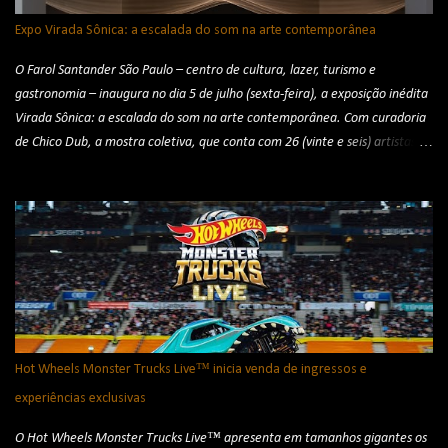
Expo Virada Sônica: a escalada do som na arte contemporânea
O Farol Santander São Paulo – centro de cultura, lazer, turismo e
gastronomia – inaugura no dia 5 de julho (sexta-feira), a exposição inédita
Virada Sônica: a escalada do som na arte contemporânea. Com curadoria
de Chico Dub, a mostra coletiva, que conta com 26 (vinte e seis) artistas
nacionais e internacionais, evidencia o protagonismo sonoro na arte
contemporânea por meio de conceitos como a fisicalidade do som,
fenômenos acústicos, fonofotografias, sonificação plásticas, paisagens e
gambiarras sonoras, sons inauditos, cosmofonias, escuta profunda e a
utopia do silêncio. Apresentada pelo Ministério da Cultura, Zurich
Santander, Emdia e Santander Brasil, a exposição ocupará as galerias do
24º e 23º andares do icônico edifício, ficando em exibição até o dia 13 de
outubro (domingo). Virada Sonora - Créditos: Rodrigo Reis A mostra
apresenta instalações, objetos, esculturas, ambientes e instrumentos
Hot Wheels Monster Trucks Live™ inicia venda de ingressos e
sonoros, além de quadros, discos conceituais, vídeos, partituras e
experiências exclusivas
fotografias. De pi...
O Hot Wheels Monster Trucks Live™ apresenta em tamanhos gigantes os