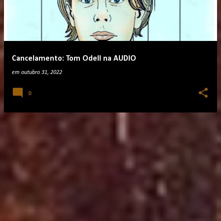
t
a
g
e
Cancelamento: Tom Odell na AUDIO
n
em
outubro 31, 2022
s
0