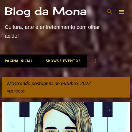
Blog da Mona
Pular para o conteúdo principal
Cultura, arte e entretenimento com olhar
ácido!
PÁGINA INICIAL
SHOWS E EVENTOS
Mostrando postagens de outubro, 2022
VER TODOS
P
o
s