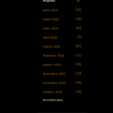
Arquivo
32
julho 2026
28
junho 2026
49
maio 2026
5
abril 2026
62
março 2026
11
fevereiro 2026
38
janeiro 2026
19
dezembro 2025
36
novembro 2025
18
outubro 2025
MOSTRAR MAIS
31
setembro 2025
32
agosto 2025