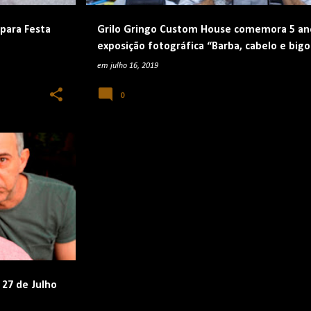
 para Festa
Grilo Gringo Custom House comemora 5 an
exposição fotográfica “Barba, cabelo e big
fotógrafo documental e fotojornalista Dani
em
julho 16, 2019
0
 27 de Julho