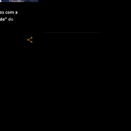
os com a
ode” do
el Castellano