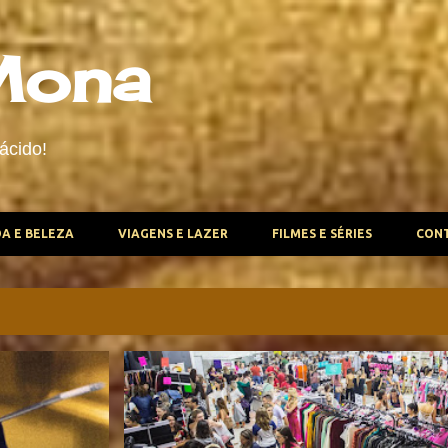
Pular para o conteúdo principal
Mona
ácido!
A E BELEZA
VIAGENS E LAZER
FILMES E SÉRIES
CON
MODA E BELEZA