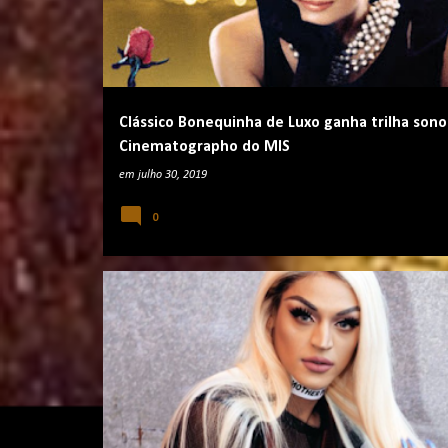
t
a
g
e
Clássico Bonequinha de Luxo ganha trilha sono
n
Cinematographo do MIS
s
em
julho 30, 2019
0
FESTAS E EVENTOS
SHOWS E EVENTOS