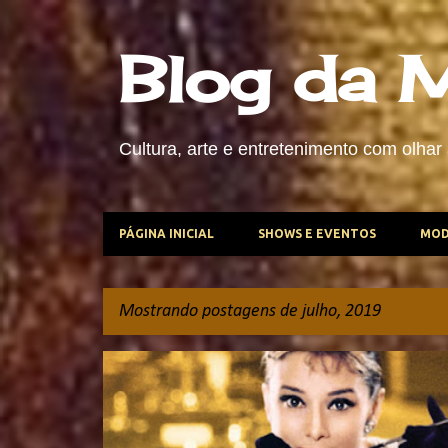
Blog da 
Cultura, arte e entretenimento com olhar 
PÁGINA INICIAL
SHOWS E EVENTOS
MOD
Mostrando postagens de julho, 2019
P
VIAGENS E LAZER
o
s