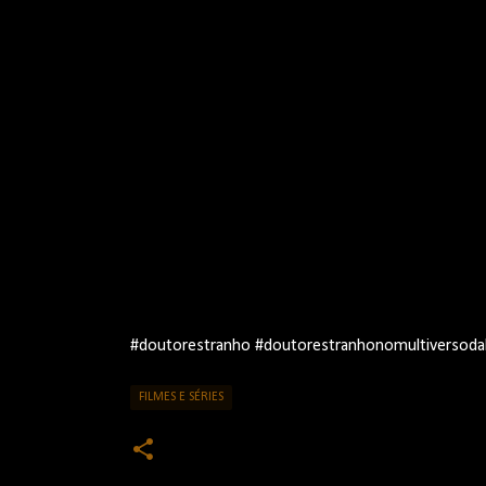
#doutorestranho #doutorestranhonomultiversodal
FILMES E SÉRIES