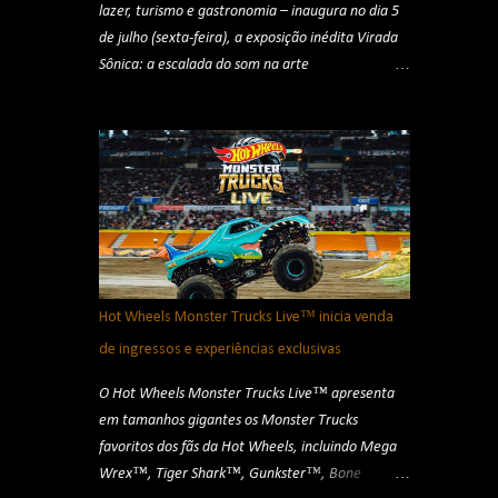
lazer, turismo e gastronomia – inaugura no dia 5
de julho (sexta-feira), a exposição inédita Virada
Sônica: a escalada do som na arte
contemporânea. Com curadoria de Chico Dub, a
mostra coletiva, que conta com 26 (vinte e seis)
artistas nacionais e internacionais, evidencia o
protagonismo sonoro na arte contemporânea por
meio de conceitos como a fisicalidade do som,
fenômenos acústicos, fonofotografias, sonificação
plásticas, paisagens e gambiarras sonoras, sons
inauditos, cosmofonias, escuta profunda e a
utopia do silêncio. Apresentada pelo Ministério da
Hot Wheels Monster Trucks Live™ inicia venda
Cultura, Zurich Santander, Emdia e Santander
de ingressos e experiências exclusivas
Brasil, a exposição ocupará as galerias do 24º e
23º andares do icônico edifício, ficando em
O Hot Wheels Monster Trucks Live™ apresenta
exibição até o dia 13 de outubro (domingo).
em tamanhos gigantes os Monster Trucks
Virada Sonora - Créditos: Rodrigo Reis A mostra
favoritos dos fãs da Hot Wheels, incluindo Mega
apresenta instalações, objetos, esculturas,
Wrex™, Tiger Shark™, Gunkster™, Bone
ambientes e instrumentos sonoros, além de