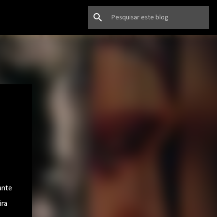
ante
ira