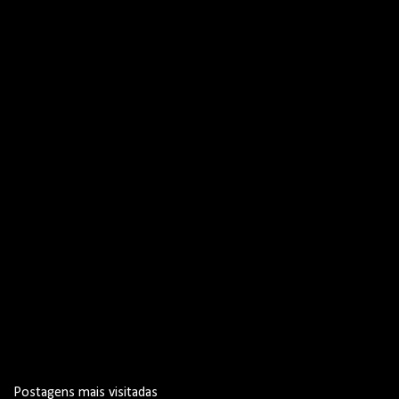
i
o
s
Postagens mais visitadas