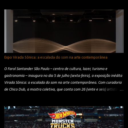
Expo Virada Sônica: a escalada do som na arte contemporânea
O Farol Santander São Paulo – centro de cultura, lazer, turismo e
gastronomia – inaugura no dia 5 de julho (sexta-feira), a exposição inédita
Virada Sônica: a escalada do som na arte contemporânea. Com curadoria
de Chico Dub, a mostra coletiva, que conta com 26 (vinte e seis) artistas
nacionais e internacionais, evidencia o protagonismo sonoro na arte
contemporânea por meio de conceitos como a fisicalidade do som,
fenômenos acústicos, fonofotografias, sonificação plásticas, paisagens e
gambiarras sonoras, sons inauditos, cosmofonias, escuta profunda e a
utopia do silêncio. Apresentada pelo Ministério da Cultura, Zurich