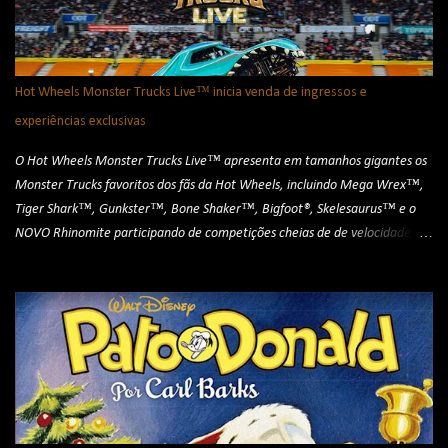
Santander, Emdia e Santander Brasil, a exposição ocupará as galerias do
24º e 23º andares do icônico edifício, ficando em exibição até o dia 13 de
outubro (domingo). Virada Sonora - Créditos: Rodrigo Reis A mostra
apresenta instalações, objetos, esculturas, ambientes e instrumentos
Hot Wheels Monster Trucks Live™ inicia venda de ingressos e
sonoros, além de quadros, discos conceituais, vídeos, partituras e
experiências exclusivas
fotografias. De pi...
O Hot Wheels Monster Trucks Live™ apresenta em tamanhos gigantes os
Monster Trucks favoritos dos fãs da Hot Wheels, incluindo Mega Wrex™,
Tiger Shark™, Gunkster™, Bone Shaker™, Bigfoot®, Skelesaurus™ e o
NOVO Rhinomite participando de competições cheias de de velocidade,
manobras radicais e muita adrenalina para o público. O espetáculo
também tem a participação de um robô transformável e as manobras
aéreas da equipe de motocross freestyle Hot Wheels Monster Trucks Live.
Créditos: divulgação As apresentações começam em Porto Alegre, no dia 8
de agosto, no Jockey Club. Em seguida, o espetáculo segue para Curitiba,
com sessão em 15 de agosto, na Pedreira Paulo Leminski. A turnê continua
em São Paulo, no dia 22 de agosto, na Mercado Livre Arena Pacaembu, e
termina em Brasília, em 29 de agosto, na Arena BRB Estádio Mané