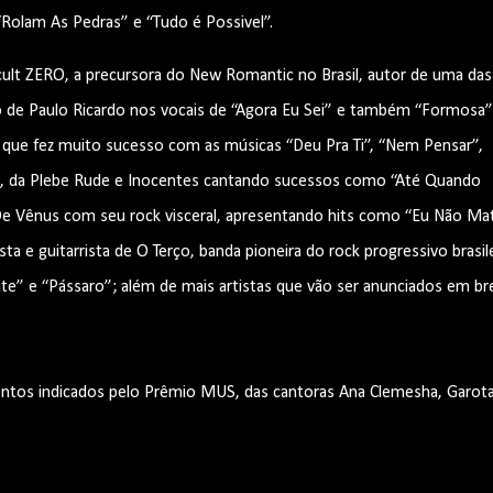
Rolam As Pedras” e “Tudo é Possivel”.
cult ZERO, a precursora do New Romantic no Brasil, autor de uma das
ão de Paulo Ricardo nos vocais de “Agora Eu Sei” e também “Formosa”
il que fez muito sucesso com as músicas “Deu Pra Ti”, “Nem Pensar”,
te, da Plebe Rude e Inocentes cantando sucessos como “Até Quando
De Vênus com seu rock visceral, apresentando hits como “Eu Não Mat
ta e guitarrista de O Terço, banda pioneira do rock progressivo brasil
e” e “Pássaro”; além de mais artistas que vão ser anunciados em br
entos indicados pelo Prêmio MUS, das cantoras Ana Clemesha, Garot