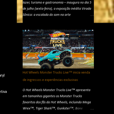
lazer, turismo e gastronomia – inaugura no dia 5
de julho (sexta-feira), a exposição inédita Virada
Sônica: a escalada do som na arte
contemporânea. Com curadoria de Chico Dub, a
mostra coletiva, que conta com 26 (vinte e seis)
artistas nacionais e internacionais, evidencia o
protagonismo sonoro na arte contemporânea por
meio de conceitos como a fisicalidade do som,
fenômenos acústicos, fonofotografias, sonificação
plásticas, paisagens e gambiarras sonoras, sons
inauditos, cosmofonias, escuta profunda e a
utopia do silêncio. Apresentada pelo Ministério da
Hot Wheels Monster Trucks Live™ inicia venda
ryl
Cultura, Zurich Santander, Emdia e Santander
de ingressos e experiências exclusivas
Brasil, a exposição ocupará as galerias do 24º e
23º andares do icônico edifício, ficando em
O Hot Wheels Monster Trucks Live™ apresenta
etiva
exibição até o dia 13 de outubro (domingo).
em tamanhos gigantes os Monster Trucks
Virada Sonora - Créditos: Rodrigo Reis A mostra
favoritos dos fãs da Hot Wheels, incluindo Mega
apresenta instalações, objetos, esculturas,
Wrex™, Tiger Shark™, Gunkster™, Bone
ambientes e instrumentos sonoros, além de