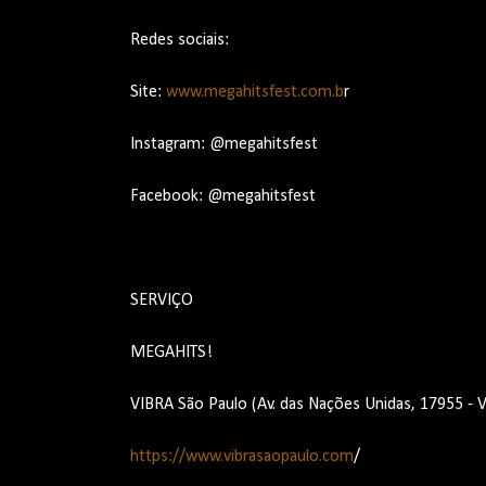
Redes sociais:
Site:
www.megahitsfest.com.b
r
Instagram: @megahitsfest
Facebook: @megahitsfest
SERVIÇO
MEGAHITS!
VIBRA São Paulo (Av. das Nações Unidas, 17955 - V
https://www.vibrasaopaulo.com
/