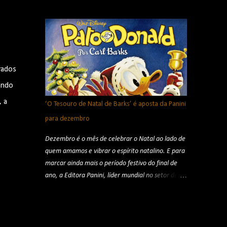
Shaker™, Bigfoot®, Skelesaurus™ e o NOVO
quadros, discos conceituais, vídeos, partituras e
Rhinomite participando de competições cheias de
fotografias. De pi...
de velocidade, manobras radicais e muita
adrenalina para o público. O espetáculo também
tem a participação de um robô transformável e as
manobras aéreas da equipe de motocross
rados
freestyle Hot Wheels Monster Trucks Live.
ando
Créditos: divulgação As apresentações começam
em Porto Alegre, no dia 8 de agosto, no Jockey
, a
‘O Tesouro de Natal de Barks’ é aposta da Panini
Club. Em seguida, o espetáculo segue para
para dezembro
Curitiba, com sessão em 15 de agosto, na
Pedreira Paulo Leminski. A turnê continua em São
Dezembro é o mês de celebrar o Natal ao lado de
Paulo, no dia 22 de agosto, na Mercado Livre
quem amamos e vibrar o espírito natalino. E para
Arena Pacaembu, e termina em Brasília, em 29
marcar ainda mais o período festivo do final de
de agosto, na Arena BRB Estádio Mané
ano, a Editora Panini, líder mundial no setor de
Garrincha. A turnê brasileira é uma realização de
publicações, indica o box especial ‘O Tesouro De
LIKE Entretenimento e ingressos estão disponíveis
Natal de Barks’, de Carl Barks, autor conhecido
em pré-venda para participantes do grupo VIP
merecidamente como o “Homem dos Patos”. ‘O
(acesso pela link da bio de ...
Tesouro de Natal de Barks’ é aposta da Panini