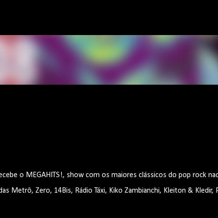
Pular para o conteúdo principal
recebe o MEGAHITS!, show com os maiores clássicos do pop rock nac
s Metrô, Zero, 14Bis, Rádio Táxi, Kiko Zambianchi, Kleiton & Kledir, 