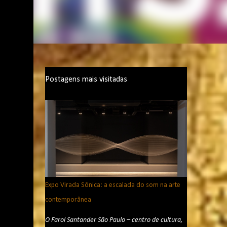
Postagens mais visitadas
Expo Virada Sônica: a escalada do som na arte
contemporânea
O Farol Santander São Paulo – centro de cultura,